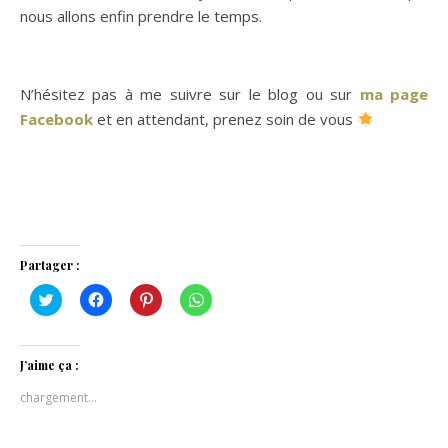
nous allons enfin prendre le temps.
N’hésitez pas à me suivre sur le blog ou sur
ma page
Facebook
et en attendant, prenez soin de vous
Partager :
Cliquez
Cliquez
Cliquez
Cliquez
pour
pour
pour
pour
partager
partager
partager
partager
sur
sur
sur
sur
Twitter(ouvre
Facebook(ouvre
Pinterest(ouvre
WhatsApp(ouvre
dans
dans
dans
dans
J’aime ça :
une
une
une
une
nouvelle
nouvelle
nouvelle
nouvelle
chargement…
fenêtre)
fenêtre)
fenêtre)
fenêtre)