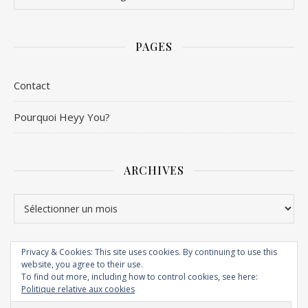
PAGES
Contact
Pourquoi Heyy You?
ARCHIVES
Archives
Privacy & Cookies: This site uses cookies. By continuing to use this
website, you agree to their use.
Thème Ashe Pro par WP Royal - Heyy You! fait maison avec le ♥︎ ©
To find out more, including how to control cookies, see here:
2019
Politique relative aux cookies
Accueil
À propos
Contact