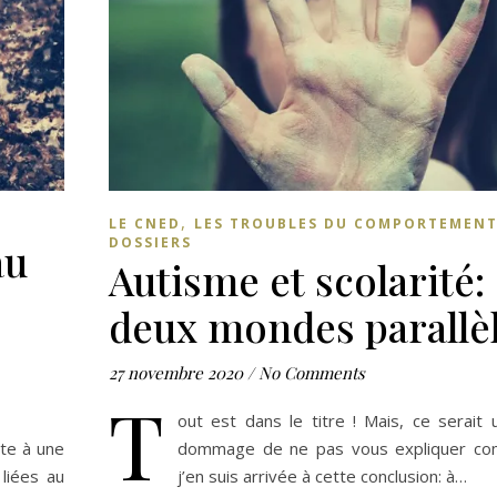
,
LE CNED
LES TROUBLES DU COMPORTEMEN
DOSSIERS
au
Autisme et scolarité:
deux mondes parallè
27 novembre 2020
/
No Comments
T
out est dans le titre ! Mais, ce serait
rte à une
dommage de ne pas vous expliquer c
liées au
j’en suis arrivée à cette conclusion: à…