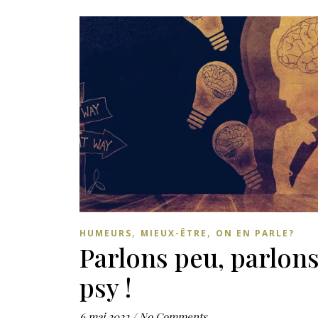
,
,
HUMEURS
MIEUX-ÊTRE
ON EN PARLE?
Parlons peu, parlon
psy !
6 mai 2022
/
No Comments