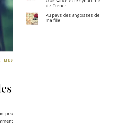
croissance et le syndrome
de Turner
Au pays des angoisses de
ma fille
,
T
MES
les
 un peu
omment