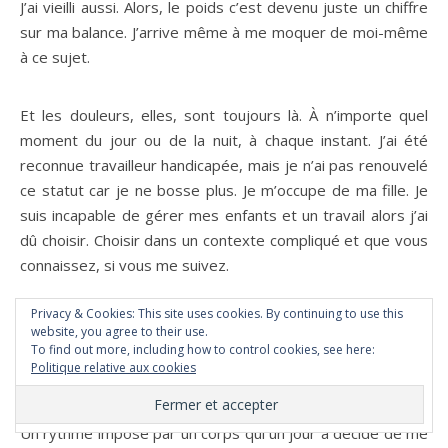
J’ai vieilli aussi. Alors, le poids c’est devenu juste un chiffre
sur ma balance. J’arrive même à me moquer de moi-même
à ce sujet.
Et les douleurs, elles, sont toujours là. À n’importe quel
moment du jour ou de la nuit, à chaque instant. J’ai été
reconnue travailleur handicapée, mais je n’ai pas renouvelé
ce statut car je ne bosse plus. Je m’occupe de ma fille. Je
suis incapable de gérer mes enfants et un travail alors j’ai
dû choisir. Choisir dans un contexte compliqué et que vous
connaissez, si vous me suivez.
Privacy & Cookies: This site uses cookies. By continuing to use this
Je ne sais plus l’effet que cela fait un corps sans douleur.
website, you agree to their use.
To find out more, including how to control cookies, see here:
Pour autant, je suis en vie et je continue de faire ce pour
Politique relative aux cookies
quoi je suis faite, à savoir m’occuper de mes enfants (Et un
peu écrire sur ce blog aussi.) Mais, je vais à mon rythme.
Un rythme imposé par un corps qui un jour a décidé de me