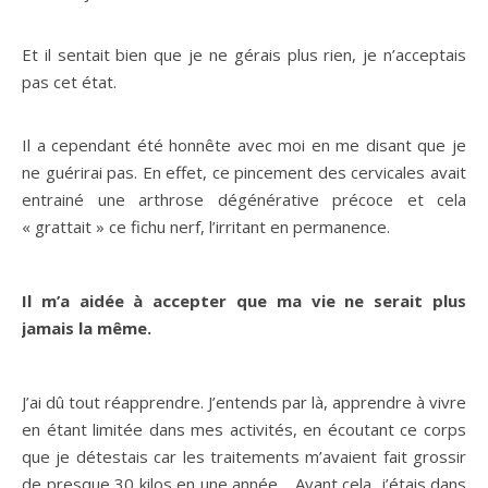
Et il sentait bien que je ne gérais plus rien, je n’acceptais
pas cet état.
Il a cependant été honnête avec moi en me disant que je
ne guérirai pas. En effet, ce pincement des cervicales avait
entrainé une arthrose dégénérative précoce et cela
« grattait » ce fichu nerf, l’irritant en permanence.
Il m’a aidée à accepter que ma vie ne serait plus
jamais la même.
J’ai dû tout réapprendre. J’entends par là, apprendre à vivre
en étant limitée dans mes activités, en écoutant ce corps
que je détestais car les traitements m’avaient fait grossir
de presque 30 kilos en une année… Avant cela, j’étais dans