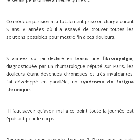
je serais pensionnée à l’heure qu’il est…
Ce médecin parisien m’a totalement prise en charge durant
8 ans. 8 années où il a essayé de trouver toutes les
solutions possibles pour mettre fin à ces douleurs.
8 années où j’ai déclaré en bonus une
fibromyalgie
,
diagnostiquée par un rhumatologue réputé sur Paris, les
douleurs étant devenues chroniques et très invalidantes.
J’ai développé en parallèle, un
syndrome de fatigue
chronique.
Il faut savoir qu’avoir mal à ce point toute la journée est
épuisant pour le corps.
Pourquoi je vous raconte tout ça ? Parce que je suis