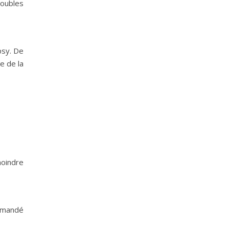
roubles
psy. De
e de la
moindre
demandé