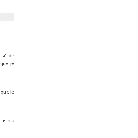
!
fusé de
 que je
qu’elle
 pas ma