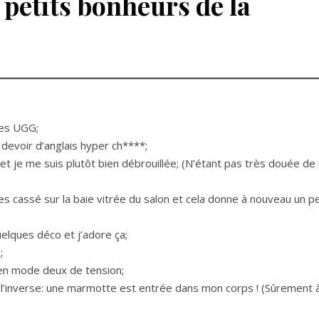
 petits bonheurs de la
1
mes UGG;
evoir d’anglais hyper ch****;
t je me suis plutôt bien débrouillée; (N’étant pas très douée d
es cassé sur la baie vitrée du salon et cela donne à nouveau un pe
elques déco et j’adore ça;
;
 en mode deux de tension;
ôt l’inverse: une marmotte est entrée dans mon corps ! (Sûrement 