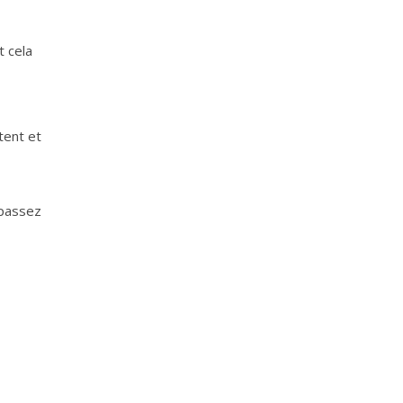
t cela
tent et
passez