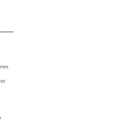
e mes
tit
à