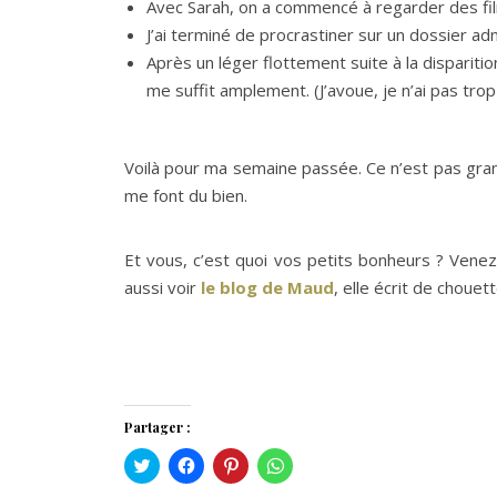
Avec Sarah, on a commencé à regarder des fi
J’ai terminé de procrastiner sur un dossier adm
Après un léger flottement suite à la dispariti
me suffit amplement. (J’avoue, je n’ai pas trop
Voilà pour ma semaine passée. Ce n’est pas gran
me font du bien.
Et vous, c’est quoi vos petits bonheurs ? Vene
aussi voir
le blog de Maud
, elle écrit de chouett
Partager :
Cliquez
Cliquez
Cliquez
Cliquez
pour
pour
pour
pour
partager
partager
partager
partager